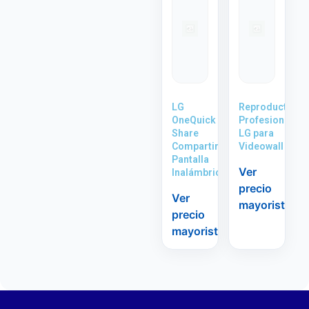
LG
Reproductor
OneQuick
Profesional
Share
LG para
Compartir
Videowall
Pantalla
Ver
Inalámbrica
precio
Ver
mayorista
precio
mayorista