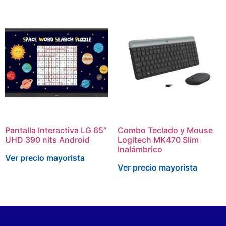
Pantalla Interactiva LG 65″
Combo Teclado y Mouse
UHD 390 nits Android
Logitech MK470 Slim
Inalámbrico
Ver precio mayorista
Ver precio mayorista