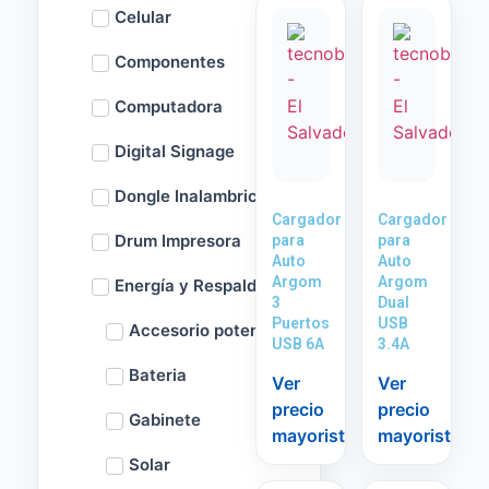
Celular
Componentes
Computadora
Digital Signage
Dongle Inalambrico
Cargador
Cargador
Drum Impresora
para
para
Auto
Auto
Argom
Argom
Energía y Respaldo
3
Dual
Puertos
USB
Accesorio potencia
USB 6A
3.4A
Bateria
Ver
Ver
precio
precio
Gabinete
mayorista
mayorista
Solar