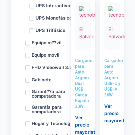
UPS Interactivo
UPS Monofásico
UPS Trifásico
Equipo m??vil
Equipo móvil
Cargador
Cargador
para
para
FHD Videowall 3.5m
Auto
Auto
Argom
Argom
Gabinete
Dual
USB-C y
USB
USB-A
Garant??a para
Carga
36W
computadora
Rápida
Ver
30W
Garantía para
computadora
precio
Ver
mayorista
Hogar y Tecnología
precio
mayorista