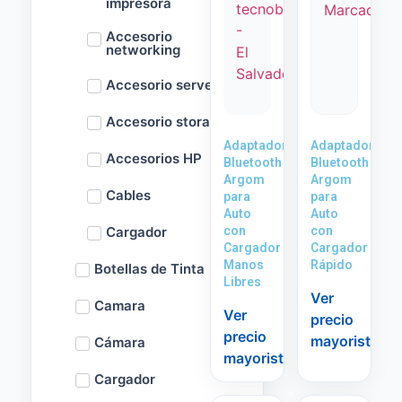
impresora
Accesorio
networking
Accesorio server
Accesorio storage
Adaptador
Adaptador
Accesorios HP
Bluetooth
Bluetooth
Argom
Argom
Cables
para
para
Auto
Auto
Cargador
con
con
Cargador
Cargador
Manos
Rápido
Botellas de Tinta
Libres
Ver
Camara
Ver
precio
precio
mayorista
Cámara
mayorista
Cargador