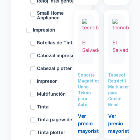
Reloj inteligente
Small Home
Appliance
Impresión
Botellas de Tinta
Cabezal impresora
Cabezal plotter
Soporte
Tapasol
Impresor
Magnético
Retráctil
Unno
Multilaser
Tekno
para
Multifunción
para
Coche
Auto
Bebé
Tinta
Ver
Ver
Tinta pagewide
precio
precio
mayorista
mayorista
Tinta plotter