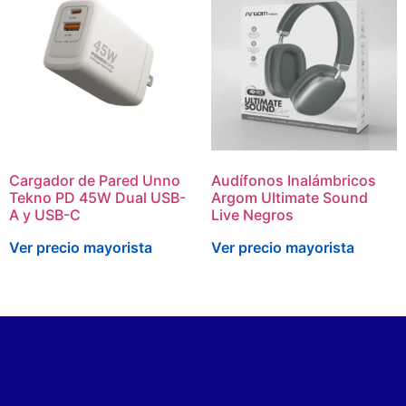
Cargador de Pared Unno
Audífonos Inalámbricos
Tekno PD 45W Dual USB-
Argom Ultimate Sound
A y USB-C
Live Negros
Ver precio mayorista
Ver precio mayorista