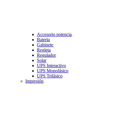
Accesorio potencia
Bateria
Gabinete
Regleta
Regulador
Solar
UPS Interactivo
UPS Monofásico
UPS Trifásico
Impresión