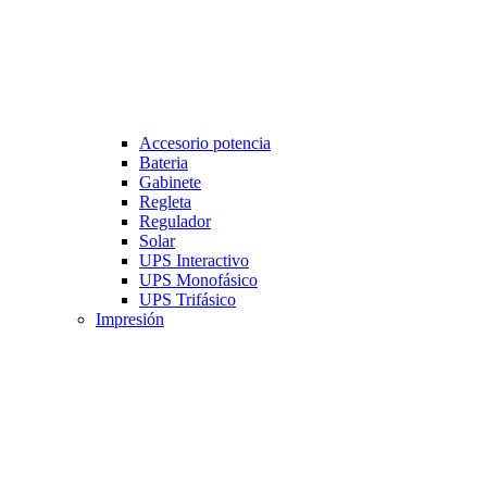
Accesorio potencia
Bateria
Gabinete
Regleta
Regulador
Solar
UPS Interactivo
UPS Monofásico
UPS Trifásico
Impresión