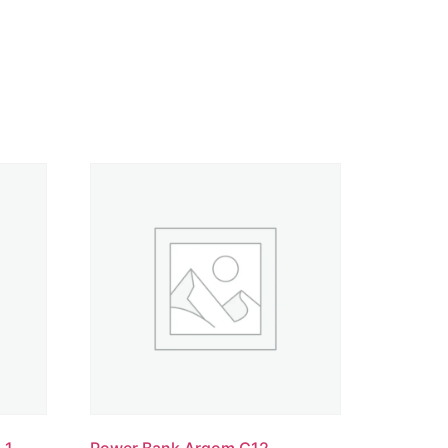
 1
Power Bank Argom C12