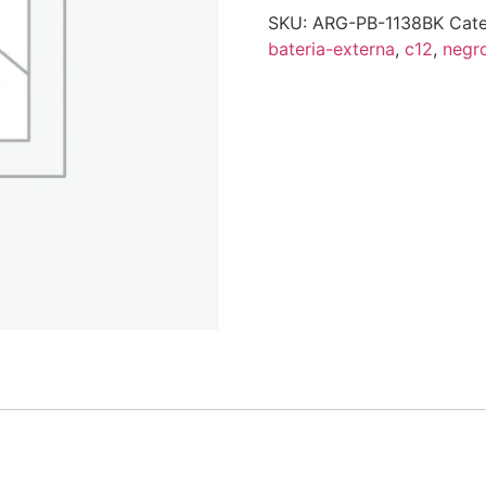
SKU:
ARG-PB-1138BK
Cate
bateria-externa
,
c12
,
negr