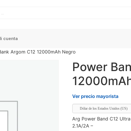
i cuenta
Bank Argom C12 12000mAh Negro
Power Ban
12000mAh
Ver precio mayorista
Dólar de los Estados Unidos (US)
Arg Power Band C12 Ultr
2.1A/2A –