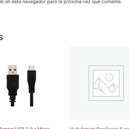
eb en este navegador para la próxima vez que comente.
s
Argom USB 2.0 a Micro
Hub Argom OneAxess 5 en