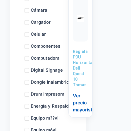
Cámara
Cargador
Celular
Componentes
Regleta
PDU
Computadora
Horizontal
Dell
Digital Signage
Quest
10
Dongle Inalambrico
Tomas
Drum Impresora
Ver
precio
Energía y Respaldo
mayorista
Equipo m??vil
Equipo móvil