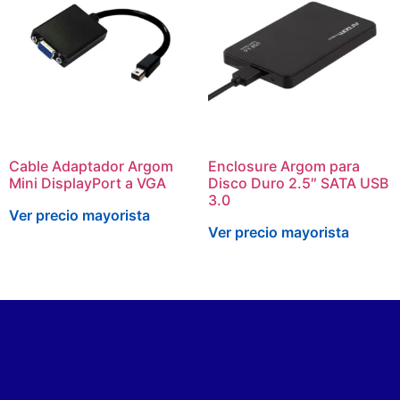
Cable Adaptador Argom
Enclosure Argom para
Mini DisplayPort a VGA
Disco Duro 2.5″ SATA USB
3.0
Ver precio mayorista
Ver precio mayorista