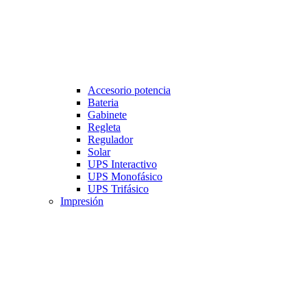
Accesorio potencia
Bateria
Gabinete
Regleta
Regulador
Solar
UPS Interactivo
UPS Monofásico
UPS Trifásico
Impresión