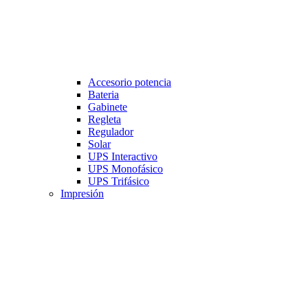
Accesorio potencia
Bateria
Gabinete
Regleta
Regulador
Solar
UPS Interactivo
UPS Monofásico
UPS Trifásico
Impresión