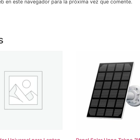
eb en este navegador para la próxima vez que comente.
s
or Universal para Laptop
Panel Solar Unno Tekno 3