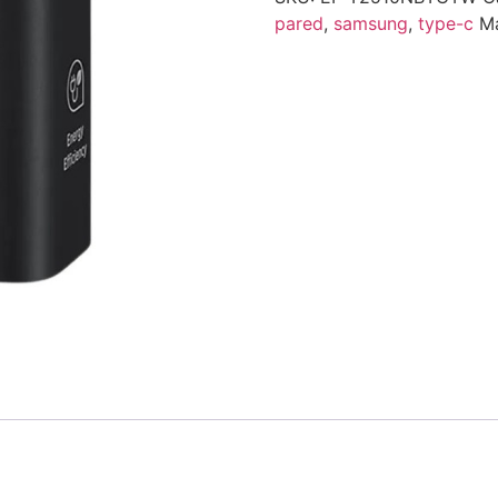
pared
,
samsung
,
type-c
M