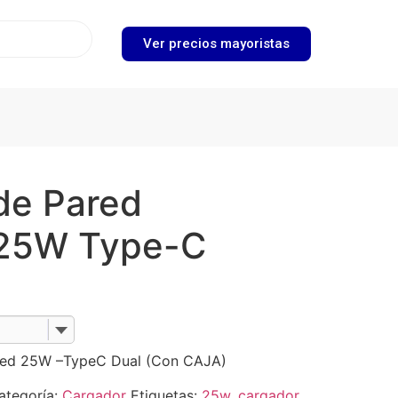
Ver precios mayoristas
de Pared
25W Type-C
red 25W –TypeC Dual (Con CAJA)
ategoría:
Cargador
Etiquetas:
25w
,
cargador
,