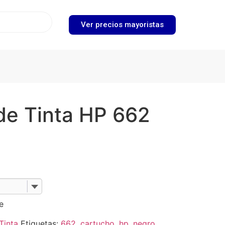
Ver precios mayoristas
de Tinta HP 662
e
Tinta
Etiquetas:
662
,
cartucho
,
hp
,
negro
,