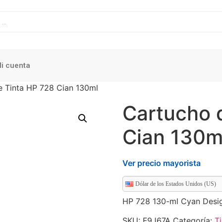
i cuenta
e Tinta HP 728 Cian 130ml
Cartucho 
Cian 130m
Ver precio mayorista
Dólar de los Estados Unidos (US)
HP 728 130-ml Cyan Desig
SKU:
F9J67A
Categoría:
Ti