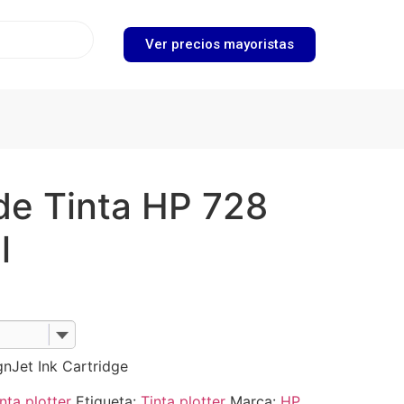
Ver precios mayoristas
de Tinta HP 728
l
nJet Ink Cartridge
nta plotter
Etiqueta:
Tinta plotter
Marca:
HP