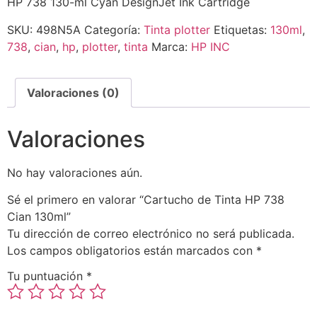
HP 738 130-ml Cyan DesignJet Ink Cartridge
SKU:
498N5A
Categoría:
Tinta plotter
Etiquetas:
130ml
,
738
,
cian
,
hp
,
plotter
,
tinta
Marca:
HP INC
Valoraciones (0)
Valoraciones
No hay valoraciones aún.
Sé el primero en valorar “Cartucho de Tinta HP 738
Cian 130ml”
Tu dirección de correo electrónico no será publicada.
Los campos obligatorios están marcados con
*
Tu puntuación
*