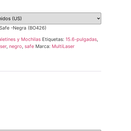
 Safe -Negra (BO426)
letines y Mochilas
Etiquetas:
15.6-pulgadas
,
aser
,
negro
,
safe
Marca:
MultiLaser