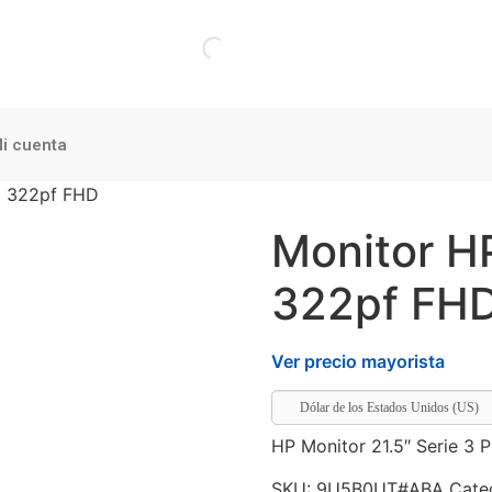
i cuenta
ro 322pf FHD
Monitor HP
322pf FH
Ver precio mayorista
Dólar de los Estados Unidos (US)
HP Monitor 21.5″ Serie 3 
SKU:
9U5B0UT#ABA
Cate