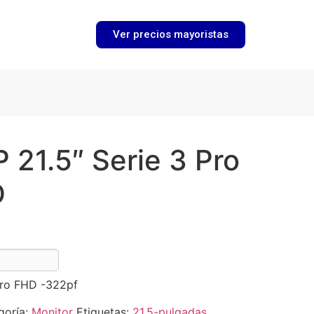
Ver precios mayoristas
 21.5″ Serie 3 Pro
D
Pro FHD -322pf
goría:
Monitor
Etiquetas:
21.5-pulgadas
,