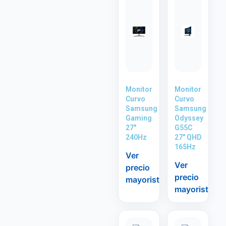
Monitor
Monitor
Curvo
Curvo
Samsung
Samsung
Gaming
Odyssey
27″
G55C
240Hz
27″ QHD
165Hz
Ver
Ver
precio
precio
mayorista
mayorista