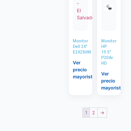
Monitor
Monitor
Dell 24″
HP
E2425HM
19.5″
P204v
Ver
HD
precio
Ver
mayorista
precio
mayorista
1
2
→