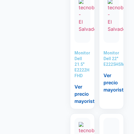
Monitor
Monitor
Dell
Dell 22″
21.5″
E2225HSM
E2222H
Ver
FHD
precio
Ver
mayorista
precio
mayorista