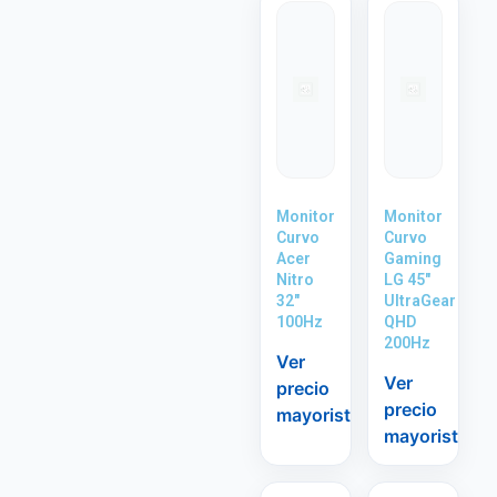
Monitor
Monitor
Curvo
Curvo
Acer
Gaming
Nitro
LG 45″
32″
UltraGear
100Hz
QHD
200Hz
Ver
Ver
precio
precio
mayorista
mayorista