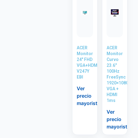
ACER
ACER
Monitor
Monitor
24″ FHD
Curvo
VGA+HDMI
23.6″
V247Y
100Hz
EBI
FreeSync
1920×1080
Ver
VGA +
HDMI
precio
1ms
mayorista
Ver
precio
mayorista