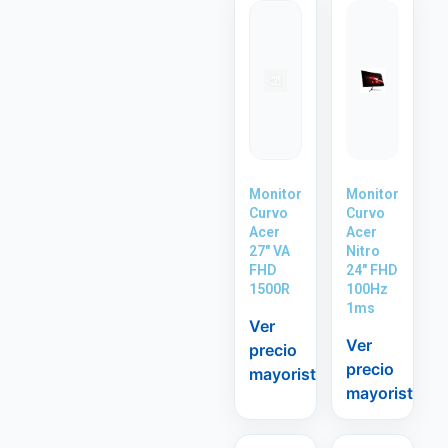
Monitor
Monitor
Curvo
Curvo
Acer
Acer
27″ VA
Nitro
FHD
24″ FHD
1500R
100Hz
1ms
Ver
Ver
precio
precio
mayorista
mayorista