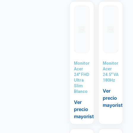
Monitor
Monitor
Acer
Acer
24″ FHD
24.5″ VA
Ultra
180Hz
Slim
Ver
Blanco
precio
Ver
mayorista
precio
mayorista