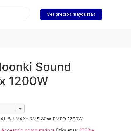
Ver precios mayoristas
Moonki Sound
ax 1200W
 MALIBU MAX– RMS 80W PMPO 1200W
:
Accesorio computadora
Etiquetas:
1200w
,