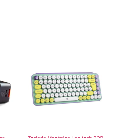
tas
Teclado Mecánico Logitech POP