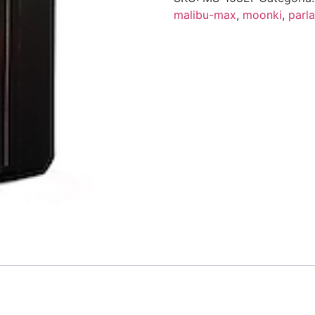
malibu-max
,
moonki
,
parl