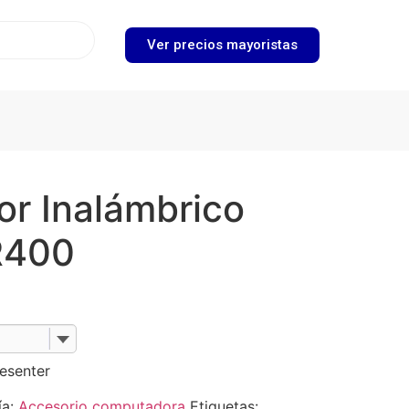
Ver precios mayoristas
or Inalámbrico
R400
esenter
ía:
Accesorio computadora
Etiquetas: