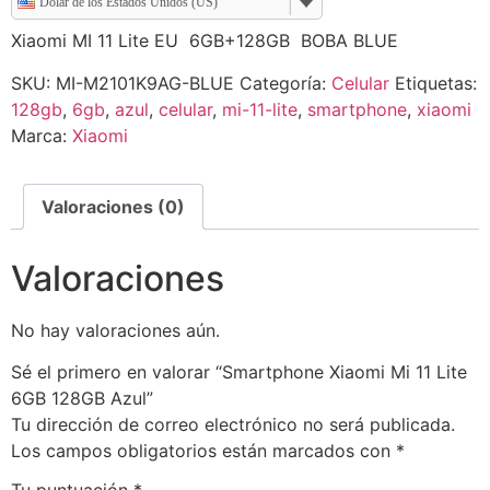
Dólar de los Estados Unidos (US)
Xiaomi MI 11 Lite EU 6GB+128GB BOBA BLUE
SKU:
MI-M2101K9AG-BLUE
Categoría:
Celular
Etiquetas:
128gb
,
6gb
,
azul
,
celular
,
mi-11-lite
,
smartphone
,
xiaomi
Marca:
Xiaomi
Valoraciones (0)
Valoraciones
No hay valoraciones aún.
Sé el primero en valorar “Smartphone Xiaomi Mi 11 Lite
6GB 128GB Azul”
Tu dirección de correo electrónico no será publicada.
Los campos obligatorios están marcados con
*
Tu puntuación
*