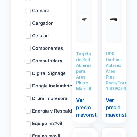
Cámara
Cargador
Celular
Componentes
Tarjeta
UPS
de Red
On-Line
Computadora
Ablerex
Ablerex
para
Ares
Digital Signage
Ares
Plus
Plus y
Rack/Torre
Dongle Inalambrico
Mars III
1000VA/900W
Drum Impresora
Ver
Ver
precio
precio
Energía y Respaldo
mayorista
mayorista
Equipo m??vil
Equipo móvil