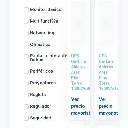
Monitor Basico
Multifunci??n
Networking
Ofimática
Pantalla Interactiva
UPS
UPS
Dahua
On-Line
On-Line
Ablerex
Ablerex
Periféricos
Ares
Ares
Plus
Plus
Proyectores
Torre
Torre
1000VA/900W
1500VA/1350W
Regleta
Ver
Ver
precio
precio
Regulador
mayorista
mayorista
Seguridad