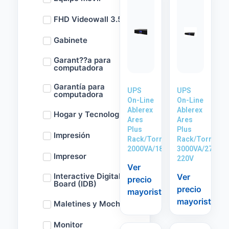
FHD Videowall 3.5m
Gabinete
Garant??a para
computadora
Garantía para
UPS
UPS
computadora
On-Line
On-Line
Ablerex
Ablerex
Hogar y Tecnología
Ares
Ares
Plus
Plus
Impresión
Rack/Torre
Rack/Torre
2000VA/1800W
3000VA/2700W
Impresor
220V
Ver
Interactive Digital
Ver
precio
Board (IDB)
precio
mayorista
mayorista
Maletines y Mochilas
Monitor