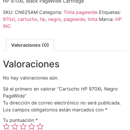
HP 970XL Black PageWide Cartridge
SKU:
CN625AM
Categoría:
Tinta pagewide
Etiquetas:
970xl
,
cartucho
,
hp
,
negro
,
pagewide
,
tinta
Marca:
HP
INC
Valoraciones (0)
Valoraciones
No hay valoraciones aún.
Sé el primero en valorar “Cartucho HP 970XL Negro
PageWide”
Tu dirección de correo electrónico no será publicada.
Los campos obligatorios están marcados con
*
Tu puntuación
*