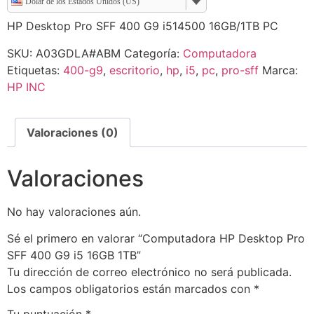
Dólar de los Estados Unidos (US)
HP Desktop Pro SFF 400 G9 i514500 16GB/1TB PC
SKU:
A03GDLA#ABM
Categoría:
Computadora
Etiquetas:
400-g9
,
escritorio
,
hp
,
i5
,
pc
,
pro-sff
Marca:
HP INC
Valoraciones (0)
Valoraciones
No hay valoraciones aún.
Sé el primero en valorar “Computadora HP Desktop Pro
SFF 400 G9 i5 16GB 1TB”
Tu dirección de correo electrónico no será publicada.
Los campos obligatorios están marcados con
*
Tu puntuación
*