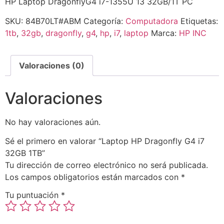
HP Laptop DragonflyG4 i7-1355U 13 32GB/1T PC
SKU:
84B70LT#ABM
Categoría:
Computadora
Etiquetas:
1tb
,
32gb
,
dragonfly
,
g4
,
hp
,
i7
,
laptop
Marca:
HP INC
Valoraciones (0)
Valoraciones
No hay valoraciones aún.
Sé el primero en valorar “Laptop HP Dragonfly G4 i7
32GB 1TB”
Tu dirección de correo electrónico no será publicada.
Los campos obligatorios están marcados con
*
Tu puntuación
*