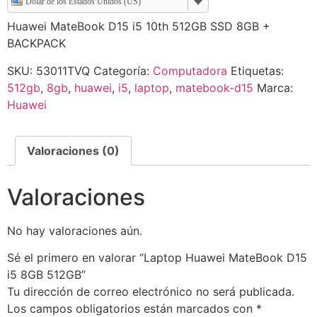
Dólar de los Estados Unidos (US)
Huawei MateBook D15 i5 10th 512GB SSD 8GB +
BACKPACK
SKU:
53011TVQ
Categoría:
Computadora
Etiquetas:
512gb
,
8gb
,
huawei
,
i5
,
laptop
,
matebook-d15
Marca:
Huawei
Valoraciones (0)
Valoraciones
No hay valoraciones aún.
Sé el primero en valorar “Laptop Huawei MateBook D15
i5 8GB 512GB”
Tu dirección de correo electrónico no será publicada.
Los campos obligatorios están marcados con
*