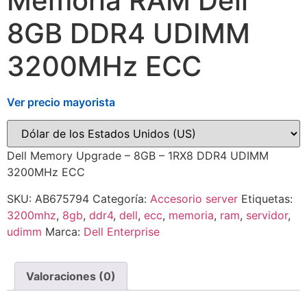
Memoria RAM Dell
8GB DDR4 UDIMM
3200MHz ECC
Ver precio mayorista
Dell Memory Upgrade – 8GB – 1RX8 DDR4 UDIMM
3200MHz ECC
SKU:
AB675794
Categoría:
Accesorio server
Etiquetas:
3200mhz
,
8gb
,
ddr4
,
dell
,
ecc
,
memoria
,
ram
,
servidor
,
udimm
Marca:
Dell Enterprise
Valoraciones (0)