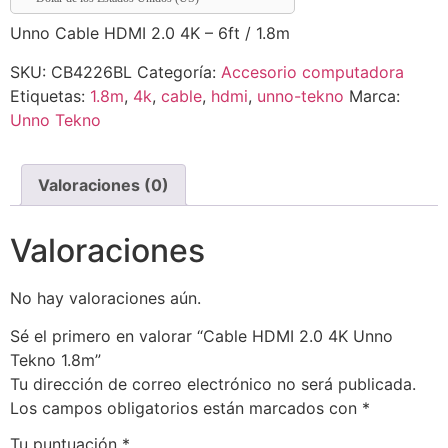
Unno Cable HDMI 2.0 4K – 6ft / 1.8m
SKU:
CB4226BL
Categoría:
Accesorio computadora
Etiquetas:
1.8m
,
4k
,
cable
,
hdmi
,
unno-tekno
Marca:
Unno Tekno
Valoraciones (0)
Valoraciones
No hay valoraciones aún.
Sé el primero en valorar “Cable HDMI 2.0 4K Unno
Tekno 1.8m”
Tu dirección de correo electrónico no será publicada.
Los campos obligatorios están marcados con
*
Tu puntuación
*