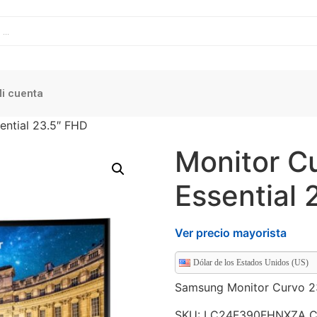
i cuenta
ential 23.5″ FHD
Monitor C
Essential 
Ver precio mayorista
Dólar de los Estados Unidos (US)
Samsung Monitor Curvo 23
SKU:
LC24F390FHNXZA
C